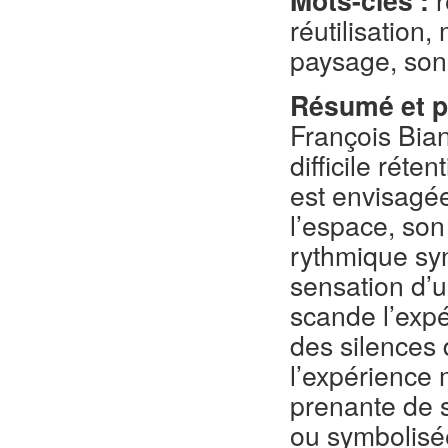
Mots-clés :
r
réutilisation
paysage, son
Résumé et pr
François Bian
difficile réte
est envisagé
l’espace, son 
rythmique sy
sensation d’u
scande l’expé
des silences 
l’expérience 
prenante de so
ou symbolisé